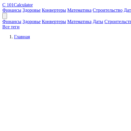
C
101Calculator
Финансы
Здоровье
Конвертеры
Математика
Строительство
Да
Финансы
Здоровье
Конвертеры
Математика
Даты
Строительст
Все теги
Главная