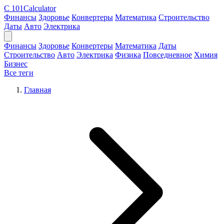
C
101Calculator
Финансы
Здоровье
Конвертеры
Математика
Строительство
Даты
Авто
Электрика
Финансы
Здоровье
Конвертеры
Математика
Даты
Строительство
Авто
Электрика
Физика
Повседневное
Химия
Бизнес
Все теги
Главная