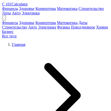
C
101Calculator
Финансы
Здоровье
Конвертеры
Математика
Строительство
Даты
Авто
Электрика
Финансы
Здоровье
Конвертеры
Математика
Даты
Строительство
Авто
Электрика
Физика
Повседневное
Химия
Бизнес
Все теги
Главная