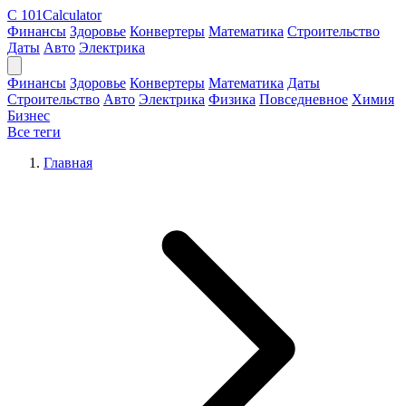
C
101Calculator
Финансы
Здоровье
Конвертеры
Математика
Строительство
Даты
Авто
Электрика
Финансы
Здоровье
Конвертеры
Математика
Даты
Строительство
Авто
Электрика
Физика
Повседневное
Химия
Бизнес
Все теги
Главная