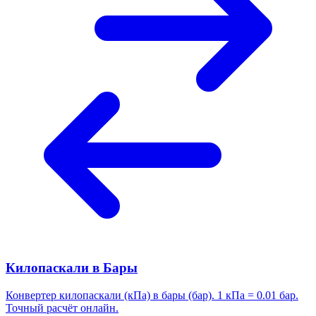
Килопаскали в Бары
Конвертер килопаскали (кПа) в бары (бар). 1 кПа = 0.01 бар.
Точный расчёт онлайн.