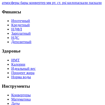
атмосферы
бары
конвертер
мм рт. ст.
psi
килопаскали
паскали
Финансы
Ипотечный
Кредитный
НДФЛ
Зарплатный
НДС
Депозитный
Здоровье
ИМТ
Калории
Идеальный вес
Процент жира
Норма воды
Инструменты
Конвертеры
Математика
Даты