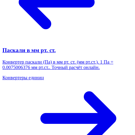
Паскали в мм рт. ст.
Конвертер паскали (Па) в мм рт. ст. (мм рт.ст.). 1 Па =
0.0075006376 мм рт.ст.. Точный расчёт онлайн.
Конвертеры единиц