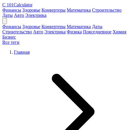
C
101Calculator
Финансы
Здоровье
Конвертеры
Математика
Строительство
Даты
Авто
Электрика
Финансы
Здоровье
Конвертеры
Математика
Даты
Строительство
Авто
Электрика
Физика
Повседневное
Химия
Бизнес
Все теги
Главная