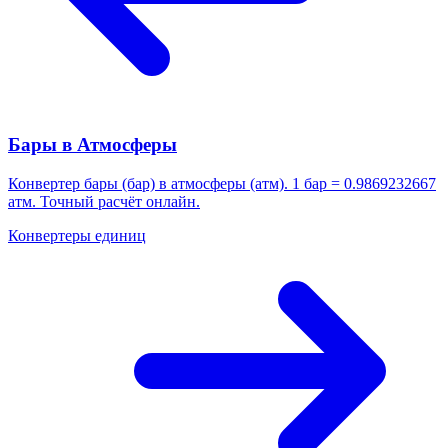
Бары в Атмосферы
Конвертер бары (бар) в атмосферы (атм). 1 бар = 0.9869232667
атм. Точный расчёт онлайн.
Конвертеры единиц