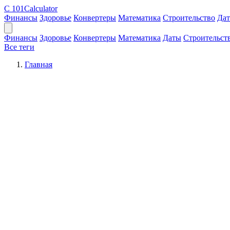
C
101Calculator
Финансы
Здоровье
Конвертеры
Математика
Строительство
Да
Финансы
Здоровье
Конвертеры
Математика
Даты
Строительст
Все теги
Главная