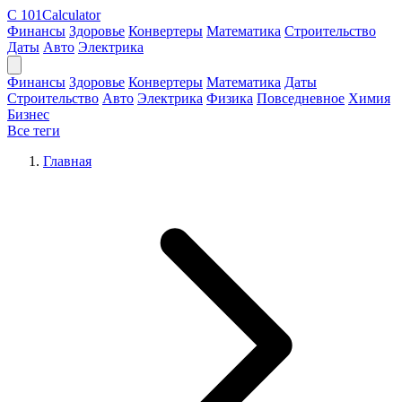
C
101Calculator
Финансы
Здоровье
Конвертеры
Математика
Строительство
Даты
Авто
Электрика
Финансы
Здоровье
Конвертеры
Математика
Даты
Строительство
Авто
Электрика
Физика
Повседневное
Химия
Бизнес
Все теги
Главная