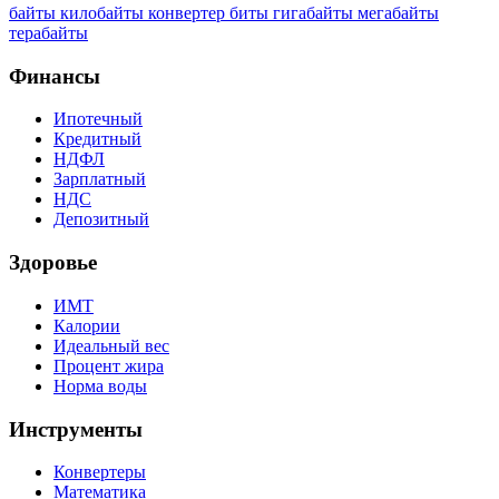
байты
килобайты
конвертер
биты
гигабайты
мегабайты
терабайты
Финансы
Ипотечный
Кредитный
НДФЛ
Зарплатный
НДС
Депозитный
Здоровье
ИМТ
Калории
Идеальный вес
Процент жира
Норма воды
Инструменты
Конвертеры
Математика