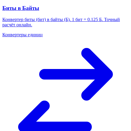
Биты в Байты
Конвертер биты (бит) в байты (Б). 1 бит = 0.125 Б. Точный
расчёт онлайн.
Конвертеры единиц