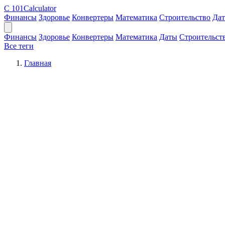
C
101Calculator
Финансы
Здоровье
Конвертеры
Математика
Строительство
Да
Финансы
Здоровье
Конвертеры
Математика
Даты
Строительст
Все теги
Главная