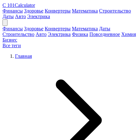
C
101Calculator
Финансы
Здоровье
Конвертеры
Математика
Строительство
Даты
Авто
Электрика
Финансы
Здоровье
Конвертеры
Математика
Даты
Строительство
Авто
Электрика
Физика
Повседневное
Химия
Бизнес
Все теги
Главная