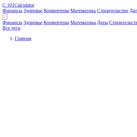
C
101Calculator
Финансы
Здоровье
Конвертеры
Математика
Строительство
Да
Финансы
Здоровье
Конвертеры
Математика
Даты
Строительст
Все теги
Главная