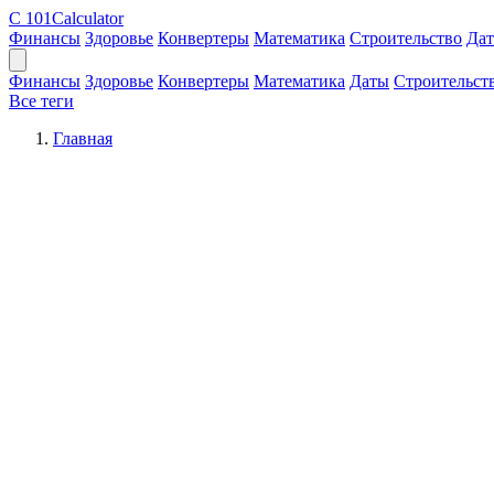
C
101Calculator
Финансы
Здоровье
Конвертеры
Математика
Строительство
Да
Финансы
Здоровье
Конвертеры
Математика
Даты
Строительст
Все теги
Главная