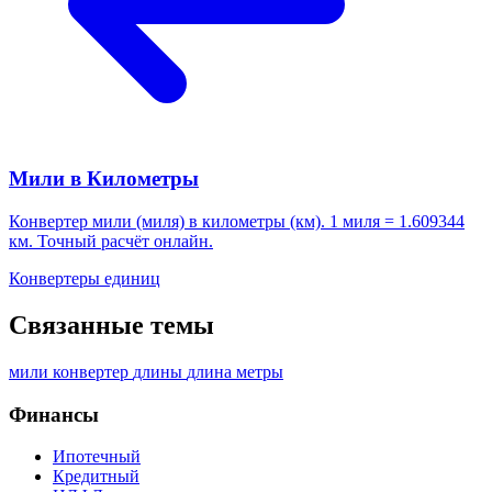
Мили в Километры
Конвертер мили (миля) в километры (км). 1 миля = 1.609344
км. Точный расчёт онлайн.
Конвертеры единиц
Связанные темы
мили
конвертер
длины
длина
метры
Финансы
Ипотечный
Кредитный