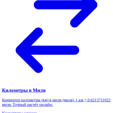
Километры в Мили
Конвертер километры (км) в мили (миля). 1 км = 0.6213711922
миля. Точный расчёт онлайн.