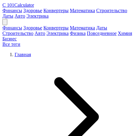
C
101Calculator
Финансы
Здоровье
Конвертеры
Математика
Строительство
Даты
Авто
Электрика
Финансы
Здоровье
Конвертеры
Математика
Даты
Строительство
Авто
Электрика
Физика
Повседневное
Химия
Бизнес
Все теги
Главная