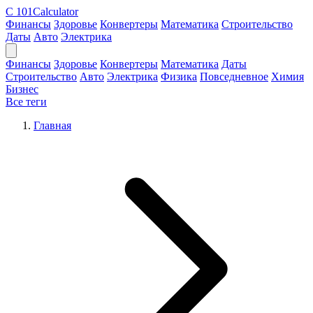
C
101Calculator
Финансы
Здоровье
Конвертеры
Математика
Строительство
Даты
Авто
Электрика
Финансы
Здоровье
Конвертеры
Математика
Даты
Строительство
Авто
Электрика
Физика
Повседневное
Химия
Бизнес
Все теги
Главная