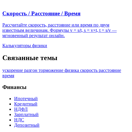
Скорость / Расстояние / Время
Рассчитайте скорость, расстояние или время по двум
известным величинам. Формулы v = s/t, s = v×t, t = s/v —
мгновенный результат онлайн.
Калькуляторы физики
Связанные темы
ускорение
разгон
торможение
физика
скорость
расстояние
время
Финансы
Ипотечный
Кредитный
НДФЛ
Зарплатный
НДС
Депозитный