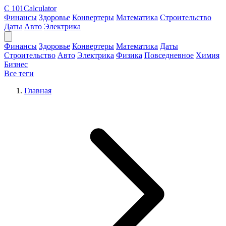
C
101Calculator
Финансы
Здоровье
Конвертеры
Математика
Строительство
Даты
Авто
Электрика
Финансы
Здоровье
Конвертеры
Математика
Даты
Строительство
Авто
Электрика
Физика
Повседневное
Химия
Бизнес
Все теги
Главная