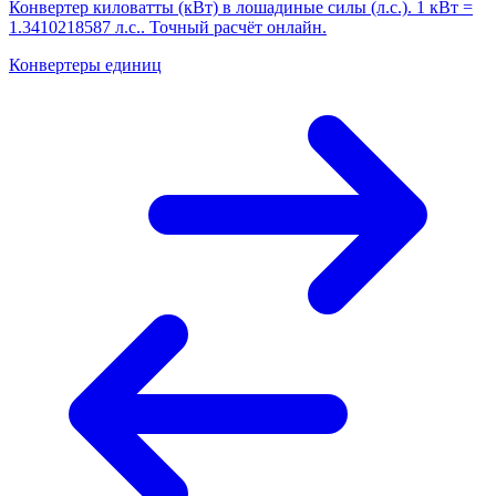
Конвертер киловатты (кВт) в лошадиные силы (л.с.). 1 кВт =
1.3410218587 л.с.. Точный расчёт онлайн.
Конвертеры единиц