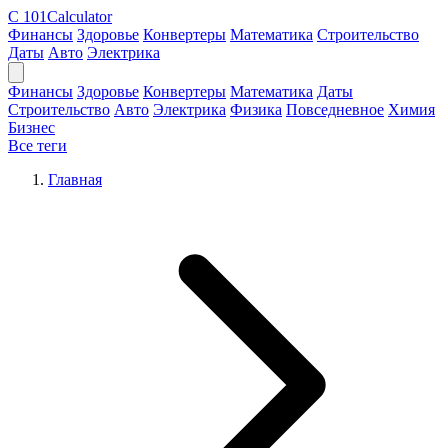
C
101Calculator
Финансы
Здоровье
Конвертеры
Математика
Строительство
Даты
Авто
Электрика
Финансы
Здоровье
Конвертеры
Математика
Даты
Строительство
Авто
Электрика
Физика
Повседневное
Химия
Бизнес
Все теги
Главная