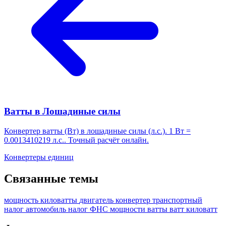
Ватты в Лошадиные силы
Конвертер ватты (Вт) в лошадиные силы (л.с.). 1 Вт =
0.0013410219 л.с.. Точный расчёт онлайн.
Конвертеры единиц
Связанные темы
мощность
киловатты
двигатель
конвертер
транспортный
налог
автомобиль
налог
ФНС
мощности
ватты
ватт
киловатт