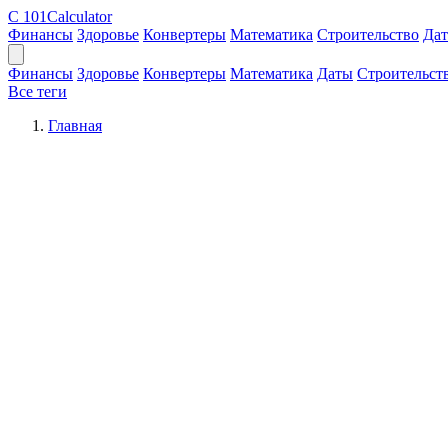
C
101Calculator
Финансы
Здоровье
Конвертеры
Математика
Строительство
Да
Финансы
Здоровье
Конвертеры
Математика
Даты
Строительст
Все теги
Главная