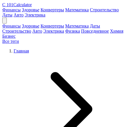
C
101Calculator
Финансы
Здоровье
Конвертеры
Математика
Строительство
Даты
Авто
Электрика
Финансы
Здоровье
Конвертеры
Математика
Даты
Строительство
Авто
Электрика
Физика
Повседневное
Химия
Бизнес
Все теги
Главная