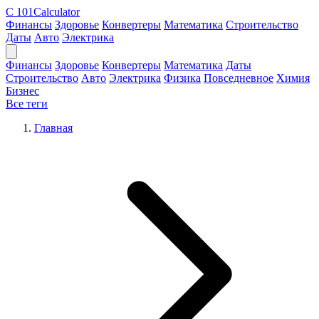
C
101Calculator
Финансы
Здоровье
Конвертеры
Математика
Строительство
Даты
Авто
Электрика
Финансы
Здоровье
Конвертеры
Математика
Даты
Строительство
Авто
Электрика
Физика
Повседневное
Химия
Бизнес
Все теги
Главная