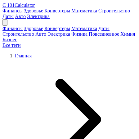
C
101Calculator
Финансы
Здоровье
Конвертеры
Математика
Строительство
Даты
Авто
Электрика
Финансы
Здоровье
Конвертеры
Математика
Даты
Строительство
Авто
Электрика
Физика
Повседневное
Химия
Бизнес
Все теги
Главная