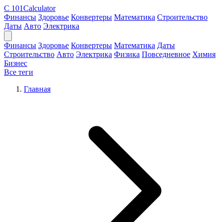
C
101Calculator
Финансы
Здоровье
Конвертеры
Математика
Строительство
Даты
Авто
Электрика
Финансы
Здоровье
Конвертеры
Математика
Даты
Строительство
Авто
Электрика
Физика
Повседневное
Химия
Бизнес
Все теги
Главная