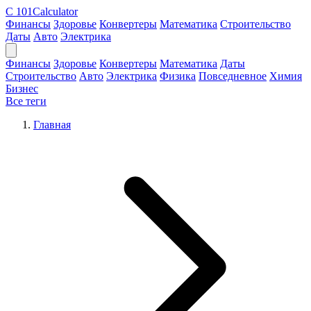
C
101Calculator
Финансы
Здоровье
Конвертеры
Математика
Строительство
Даты
Авто
Электрика
Финансы
Здоровье
Конвертеры
Математика
Даты
Строительство
Авто
Электрика
Физика
Повседневное
Химия
Бизнес
Все теги
Главная