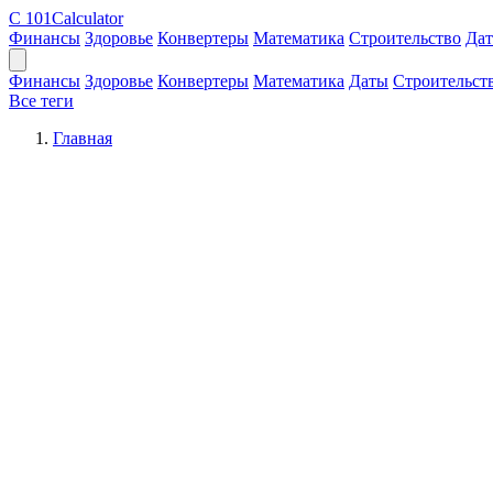
C
101Calculator
Финансы
Здоровье
Конвертеры
Математика
Строительство
Да
Финансы
Здоровье
Конвертеры
Математика
Даты
Строительст
Все теги
Главная