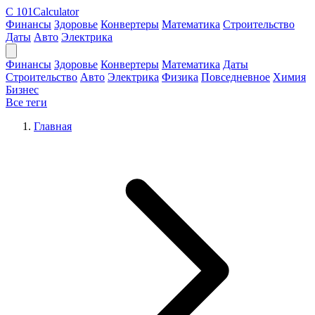
C
101Calculator
Финансы
Здоровье
Конвертеры
Математика
Строительство
Даты
Авто
Электрика
Финансы
Здоровье
Конвертеры
Математика
Даты
Строительство
Авто
Электрика
Физика
Повседневное
Химия
Бизнес
Все теги
Главная