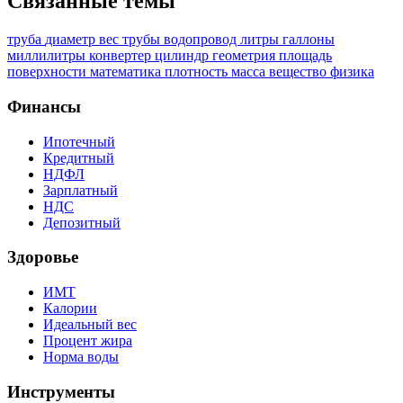
Связанные темы
труба
диаметр
вес трубы
водопровод
литры
галлоны
миллилитры
конвертер
цилиндр
геометрия
площадь
поверхности
математика
плотность
масса
вещество
физика
Финансы
Ипотечный
Кредитный
НДФЛ
Зарплатный
НДС
Депозитный
Здоровье
ИМТ
Калории
Идеальный вес
Процент жира
Норма воды
Инструменты