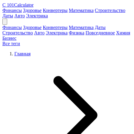
C
101Calculator
Финансы
Здоровье
Конвертеры
Математика
Строительство
Даты
Авто
Электрика
Финансы
Здоровье
Конвертеры
Математика
Даты
Строительство
Авто
Электрика
Физика
Повседневное
Химия
Бизнес
Все теги
Главная