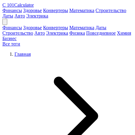
C
101Calculator
Финансы
Здоровье
Конвертеры
Математика
Строительство
Даты
Авто
Электрика
Финансы
Здоровье
Конвертеры
Математика
Даты
Строительство
Авто
Электрика
Физика
Повседневное
Химия
Бизнес
Все теги
Главная