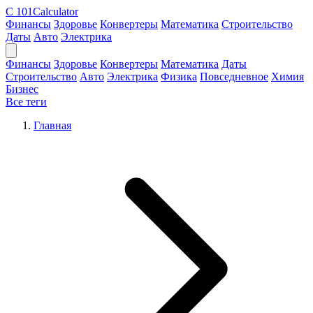
C
101Calculator
Финансы
Здоровье
Конвертеры
Математика
Строительство
Даты
Авто
Электрика
Финансы
Здоровье
Конвертеры
Математика
Даты
Строительство
Авто
Электрика
Физика
Повседневное
Химия
Бизнес
Все теги
Главная