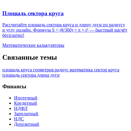
Площадь сектора круга
Рассчитайте площадь сектора круга и длину дуги по радиусу
и углу онлайн. Формула S = (θ/360) × π × r² — быстрый расчёт
бесплатно!
Математические калькуляторы
Связанные темы
площадь круга
геометрия
радиус
математика
сектор круга
площадь сектора
длина дуги
Финансы
Ипотечный
Кредитный
НДФЛ
Зарплатный
НДС
Депозитный