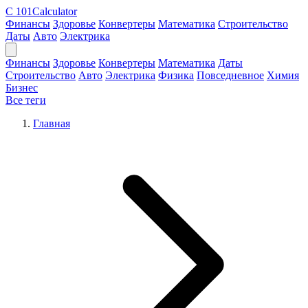
C
101Calculator
Финансы
Здоровье
Конвертеры
Математика
Строительство
Даты
Авто
Электрика
Финансы
Здоровье
Конвертеры
Математика
Даты
Строительство
Авто
Электрика
Физика
Повседневное
Химия
Бизнес
Все теги
Главная