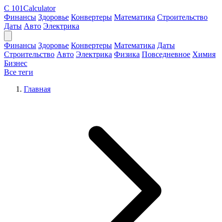
C
101Calculator
Финансы
Здоровье
Конвертеры
Математика
Строительство
Даты
Авто
Электрика
Финансы
Здоровье
Конвертеры
Математика
Даты
Строительство
Авто
Электрика
Физика
Повседневное
Химия
Бизнес
Все теги
Главная