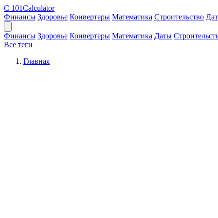
C
101Calculator
Финансы
Здоровье
Конвертеры
Математика
Строительство
Да
Финансы
Здоровье
Конвертеры
Математика
Даты
Строительст
Все теги
Главная