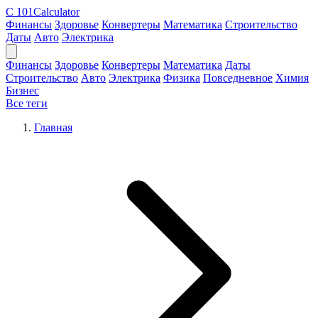
C
101Calculator
Финансы
Здоровье
Конвертеры
Математика
Строительство
Даты
Авто
Электрика
Финансы
Здоровье
Конвертеры
Математика
Даты
Строительство
Авто
Электрика
Физика
Повседневное
Химия
Бизнес
Все теги
Главная