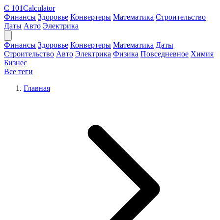
C
101Calculator
Финансы
Здоровье
Конвертеры
Математика
Строительство
Даты
Авто
Электрика
Финансы
Здоровье
Конвертеры
Математика
Даты
Строительство
Авто
Электрика
Физика
Повседневное
Химия
Бизнес
Все теги
Главная