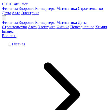
C
101Calculator
Финансы
Здоровье
Конвертеры
Математика
Строительство
Даты
Авто
Электрика
Финансы
Здоровье
Конвертеры
Математика
Даты
Строительство
Авто
Электрика
Физика
Повседневное
Химия
Бизнес
Все теги
Главная