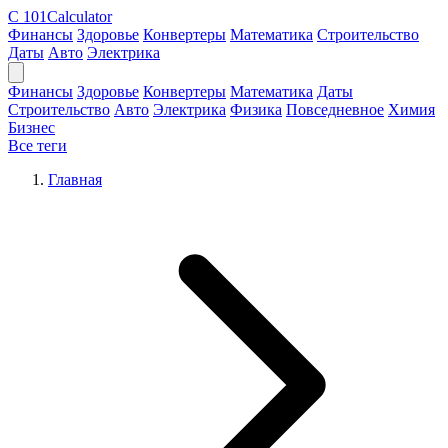
C
101Calculator
Финансы
Здоровье
Конвертеры
Математика
Строительство
Даты
Авто
Электрика
Финансы
Здоровье
Конвертеры
Математика
Даты
Строительство
Авто
Электрика
Физика
Повседневное
Химия
Бизнес
Все теги
Главная