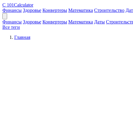
C
101Calculator
Финансы
Здоровье
Конвертеры
Математика
Строительство
Да
Финансы
Здоровье
Конвертеры
Математика
Даты
Строительст
Все теги
Главная