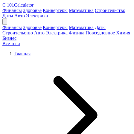
C
101Calculator
Финансы
Здоровье
Конвертеры
Математика
Строительство
Даты
Авто
Электрика
Финансы
Здоровье
Конвертеры
Математика
Даты
Строительство
Авто
Электрика
Физика
Повседневное
Химия
Бизнес
Все теги
Главная