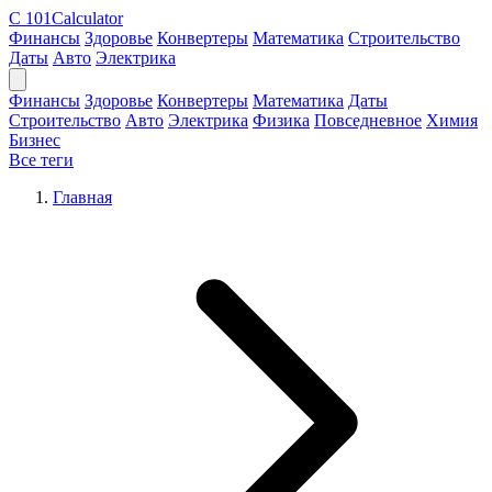
C
101Calculator
Финансы
Здоровье
Конвертеры
Математика
Строительство
Даты
Авто
Электрика
Финансы
Здоровье
Конвертеры
Математика
Даты
Строительство
Авто
Электрика
Физика
Повседневное
Химия
Бизнес
Все теги
Главная