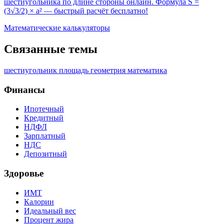
шестиугольника по длине стороны онлайн. Формула S =
(3√3/2) × a² — быстрый расчёт бесплатно!
Математические калькуляторы
Связанные темы
шестиугольник
площадь
геометрия
математика
Финансы
Ипотечный
Кредитный
НДФЛ
Зарплатный
НДС
Депозитный
Здоровье
ИМТ
Калории
Идеальный вес
Процент жира