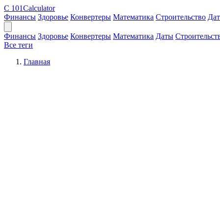
C
101Calculator
Финансы
Здоровье
Конвертеры
Математика
Строительство
Да
Финансы
Здоровье
Конвертеры
Математика
Даты
Строительст
Все теги
Главная