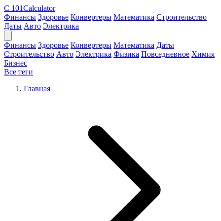
C
101Calculator
Финансы
Здоровье
Конвертеры
Математика
Строительство
Даты
Авто
Электрика
Финансы
Здоровье
Конвертеры
Математика
Даты
Строительство
Авто
Электрика
Физика
Повседневное
Химия
Бизнес
Все теги
Главная