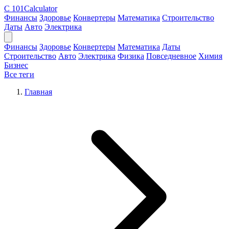
C
101Calculator
Финансы
Здоровье
Конвертеры
Математика
Строительство
Даты
Авто
Электрика
Финансы
Здоровье
Конвертеры
Математика
Даты
Строительство
Авто
Электрика
Физика
Повседневное
Химия
Бизнес
Все теги
Главная