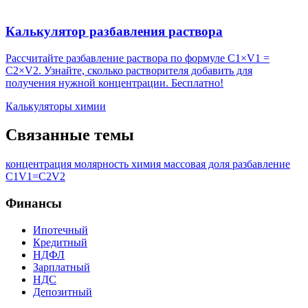
Калькулятор разбавления раствора
Рассчитайте разбавление раствора по формуле C1×V1 =
C2×V2. Узнайте, сколько растворителя добавить для
получения нужной концентрации. Бесплатно!
Калькуляторы химии
Связанные темы
концентрация
молярность
химия
массовая доля
разбавление
C1V1=C2V2
Финансы
Ипотечный
Кредитный
НДФЛ
Зарплатный
НДС
Депозитный