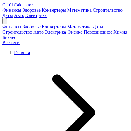
C
101Calculator
Финансы
Здоровье
Конвертеры
Математика
Строительство
Даты
Авто
Электрика
Финансы
Здоровье
Конвертеры
Математика
Даты
Строительство
Авто
Электрика
Физика
Повседневное
Химия
Бизнес
Все теги
Главная