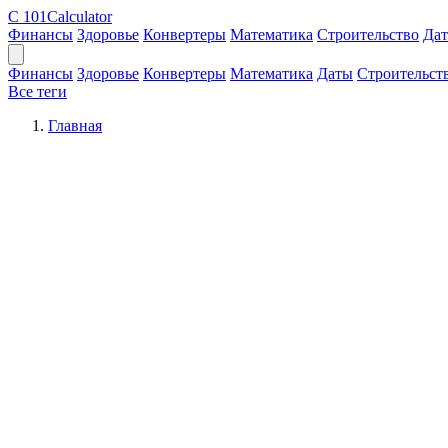
C
101Calculator
Финансы
Здоровье
Конвертеры
Математика
Строительство
Да
Финансы
Здоровье
Конвертеры
Математика
Даты
Строительст
Все теги
Главная