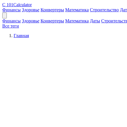
C
101Calculator
Финансы
Здоровье
Конвертеры
Математика
Строительство
Да
Финансы
Здоровье
Конвертеры
Математика
Даты
Строительст
Все теги
Главная