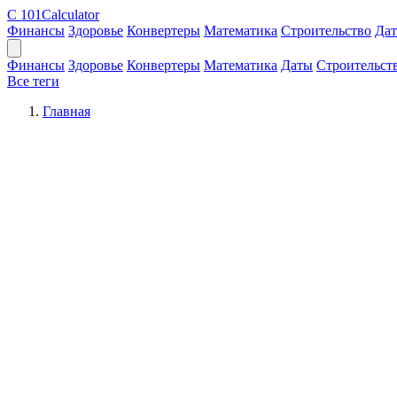
C
101Calculator
Финансы
Здоровье
Конвертеры
Математика
Строительство
Да
Финансы
Здоровье
Конвертеры
Математика
Даты
Строительст
Все теги
Главная