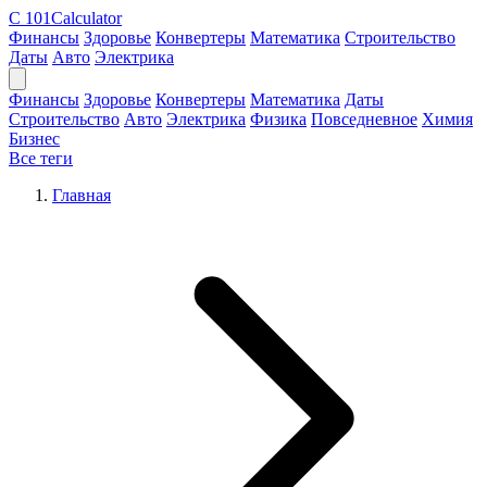
C
101Calculator
Финансы
Здоровье
Конвертеры
Математика
Строительство
Даты
Авто
Электрика
Финансы
Здоровье
Конвертеры
Математика
Даты
Строительство
Авто
Электрика
Физика
Повседневное
Химия
Бизнес
Все теги
Главная