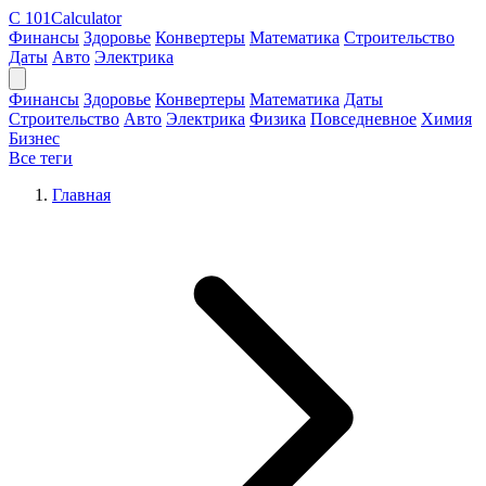
C
101Calculator
Финансы
Здоровье
Конвертеры
Математика
Строительство
Даты
Авто
Электрика
Финансы
Здоровье
Конвертеры
Математика
Даты
Строительство
Авто
Электрика
Физика
Повседневное
Химия
Бизнес
Все теги
Главная