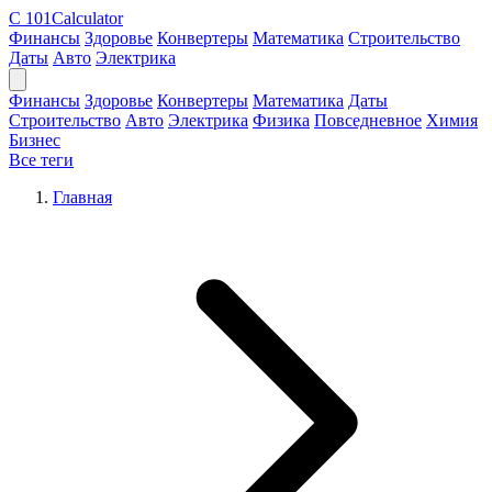
C
101Calculator
Финансы
Здоровье
Конвертеры
Математика
Строительство
Даты
Авто
Электрика
Финансы
Здоровье
Конвертеры
Математика
Даты
Строительство
Авто
Электрика
Физика
Повседневное
Химия
Бизнес
Все теги
Главная