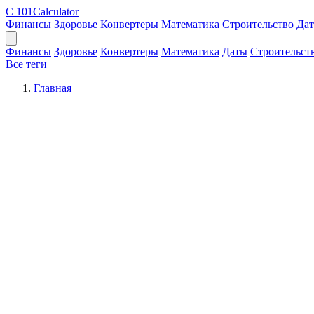
C
101Calculator
Финансы
Здоровье
Конвертеры
Математика
Строительство
Да
Финансы
Здоровье
Конвертеры
Математика
Даты
Строительст
Все теги
Главная