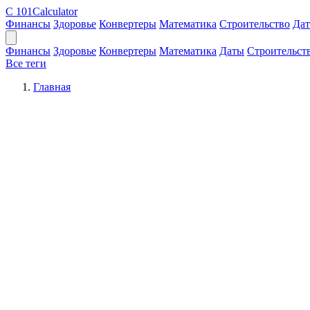
C
101Calculator
Финансы
Здоровье
Конвертеры
Математика
Строительство
Да
Финансы
Здоровье
Конвертеры
Математика
Даты
Строительст
Все теги
Главная