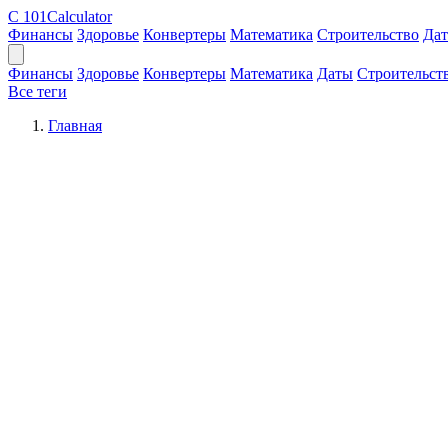
C
101Calculator
Финансы
Здоровье
Конвертеры
Математика
Строительство
Да
Финансы
Здоровье
Конвертеры
Математика
Даты
Строительст
Все теги
Главная