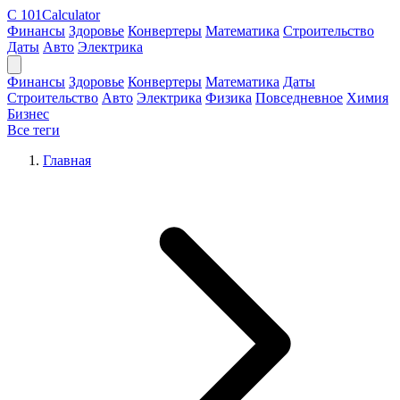
C
101Calculator
Финансы
Здоровье
Конвертеры
Математика
Строительство
Даты
Авто
Электрика
Финансы
Здоровье
Конвертеры
Математика
Даты
Строительство
Авто
Электрика
Физика
Повседневное
Химия
Бизнес
Все теги
Главная